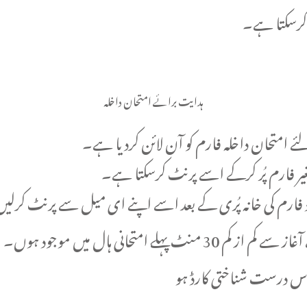
 کرسکتا ہے۔
ہدایت برائے امتحان داخلہ
غیر فارم پُر کرکے اسے پرنٹ کرسکتا ہے۔
 فارم کی خانہ پُری کے بعد اسے اپنے ای میل سے پرنٹ کرلی
س درست شناختی کارڈ ہو