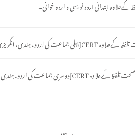
کےعلاوہ ابتدائی اردو نو یسی و اردو خوانی۔
درس نظامی