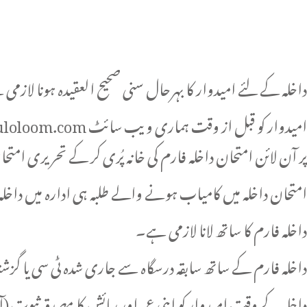
داخلہ کے لئے امیدوار کا بہرحال سنی صحیح العقیدہ ہونا لازمی
امیدوار کو قبل از وقت ہماری ویب سائٹ
uloloom.com
پر آن لائن امتحان داخلہ فارم کی خانہ پُری کر کے تحریری امتحا
امتحان داخلہ میں کامیاب ہونے والے طلبہ ہی ادارہ میں داخلہ
داخلہ فارم کا ساتھ لانا لازمی ہے۔
داخلہ فارم کے ساتھ سابقہ درسگاہ سے جاری شدہ ٹی سی یا گز
داخلہ کے وقت امیدوار کو اپنی عمر اور رہائش کا مصدقہ ثبوت (ا