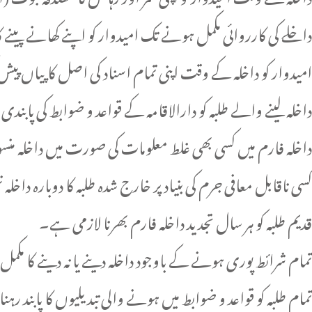
داخلے کی کارروائی مکمل ہونے تک امیدوار کو اپنے کھانے پینے کا 
امیدوار کو داخلہ کے وقت اپنی تمام اسناد کی اصل کاپیاں پیش
داخلہ لینے والے طلبہ کو دارالاقامہ کے قواعد و ضوابط کی پابندی
داخلہ فارم میں کسی بھی غلط معلومات کی صورت میں داخلہ منس
کسی ناقابل معافی جرم کی بنیاد پر خارج شدہ طلبہ کا دوبارہ داخلہ 
قدیم طلبہ کو ہر سال تجدید داخلہ فارم بھرنا لازمی ہے۔
تمام شرائط پوری ہونے کے باوجود داخلہ دینے یا نہ دینے کا مکم
تمام طلبہ کو قواعد و ضوابط میں ہونے والی تبدیلیوں کا پابند رہنا