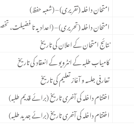
امتحان داخلہ (تقریری) – (شعبہ حفظ)
امتحان داخلہ (تحریری) – (اعدادیہ تا فضیلت، 
نتائج امتحان کے اعلان کی تاریخ
کامیاب طلبہ کے انٹرویو کے انعقاد کی تاریخ
تعارفی جلسہ و آغاز تعلیم کی تاریخ
اختتام داخلہ کی آخری تاریخ (برائے قدیم طلبہ)
اختتام داخلہ کی آخری تاریخ (برائے جدید طلبہ)