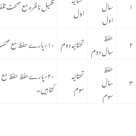
۱
سال
تکمیل ناظرہ مع صحت تلفظ 
اوّل
اوّل
حفظ
۲
تحتانیہ دوم
۱۰؍پارے حفظ مع صحت تلفظ کےعلاوہ JCERTپہلی جماعت کی اردو، ہندی، انگریزی،حساب کی کتابیں۔
سال دوم
حفظ
تحتانیہ
۳
سال
سوم
کتابیں۔
سوم