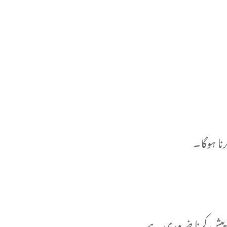
نا ہوگا۔
یق) پیش کرنا ضروری ہے۔