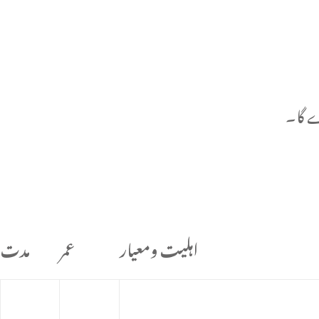
ے گا۔
اہلیت ومعیار
عمر
مدت