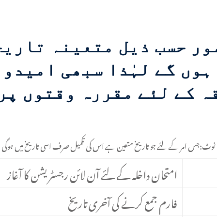
ور حسب ذیل متعینہ تاریخ
ہوں گے لہٰذا سبھی امیدو
ہ کے لئے مقررہ وقتوں پر
نوٹ:جس امر کے لئے جو تاریخ متعین ہے اس کی تکمیل صرف اسی تاریخ میں ہوگی
امتحان داخلہ کے لئے آن لائن رجسٹریشن کا آغاز
فارم جمع کرنے کی آخری تاریخ