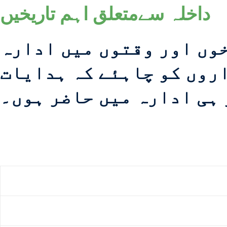
داخلہ سےمتعلق اہم تاریخیں
وں اور وقتوں میں ادارہ
اروں کو چاہئے کہ ہدایات
 ہی ادارہ میں حاضر ہوں۔