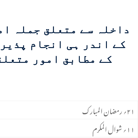
داخلہ سے متعلق جملہ ام
کے اندر ہی انجام پذیر 
کے مطابق امور متعلق
۲۱؍ رمضان المبارک
۱۱؍ شوال المکرم