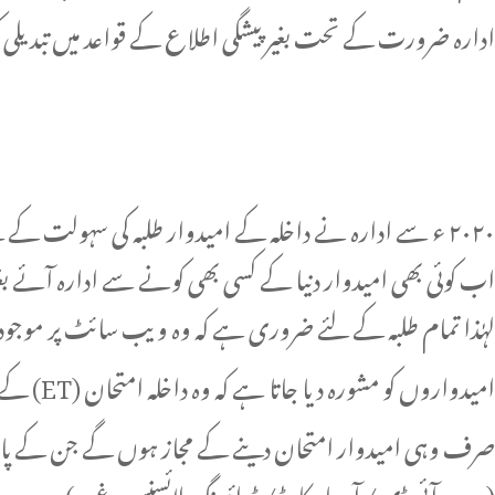
ادارہ ضرورت کے تحت بغیر پیشگی اطلاع کے قواعد میں تبدیلی
۲۰۲۰ ء سے ادارہ نے داخلہ کے امیدوار طلبہ کی سہولت کے لئے امتحان داخلہ فارم کو آن لائن کردیا ہے۔
اب کوئی بھی امیدوار دنیا کے کسی بھی کونے سے ادارہ آئے ب
لہٰذا تمام طلبہ کے لئے ضروری ہے کہ وہ ویب سائٹ پر موجود
امیدواروں کو مشورہ دیا جاتا ہے کہ وہ داخلہ امتحان (ET) کے آغاز سے کم از کم 30 منٹ پہلے امتحانی ہال میں موجود ہوں۔
صرف وہی امیدوار امتحان دینے کے مجاز ہوں گے جن کے پا
(مدرسہ آئی ڈی / آدھار کارڈ / ڈرائیونگ لائسنس وغیرہ)۔