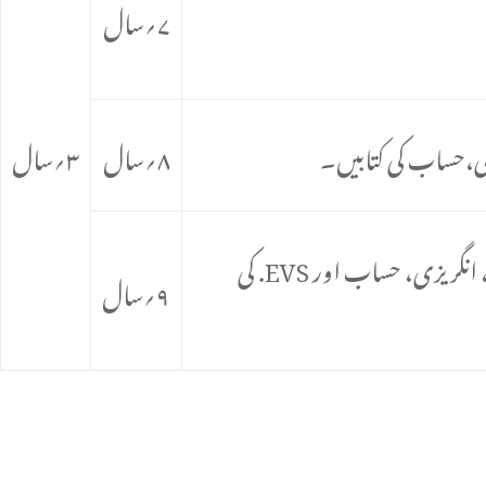
۷؍سال
۸؍سال
۳؍سال
۲۰؍پارےحفظ حفظ مع صحت تلفظ کےعلاوہ JCERTدوسری جماعت کی اردو، ہندی، انگریزی، حساب اور EVS. کی
۹؍سال