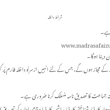
شرائط داخلہ
 ہے۔
www.madrasafaiz
ن دینا ہوگا۔
 کے مجاز ہوں گے، جس کے لئے انہیں ازسرنو داخلہ فارم پُر کر
شتہ جماعت کا تصدیق نامہ منسلک کرنا ضروری ہے۔
ٓدھار کارڈ / شناختی کارڈ / راشن کارڈ یا مقامی ادارہ کی تصد