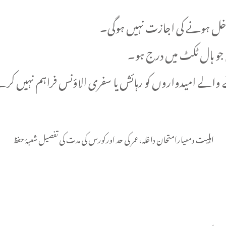
 داخل ہونے کی اجازت نہیں ہوگی۔
 جو ہال ٹکٹ میں درج ہو۔
رنے والے امیدواروں کو رہائش یا سفری الاؤنس فراہم نہیں کر
اہلیت ومعیارامتحان داخلہ،عمر کی حد اورکورس کی مدت کی تفصیل شعبۂ حفظ